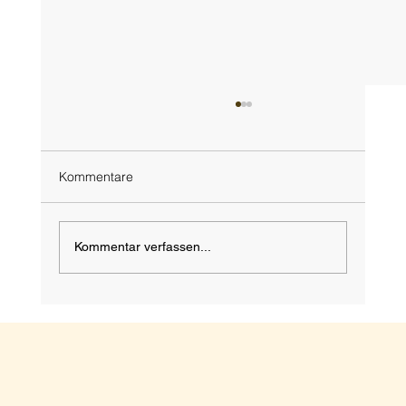
Kommentare
Kommentar verfassen...
Perfekt zum Englischlernen